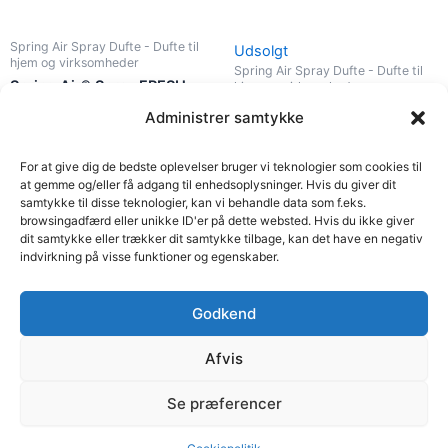
Spring Air Spray Dufte - Dufte til
Udsolgt
hjem og virksomheder
Spring Air Spray Dufte - Dufte til
Spring Air® Spray FRESH
hjem og virksomheder
BLUE rum dufter 250ml
Spring Air® Spray WHITE
Administrer samtykke
ORCHID rum dufter 250ml
59,00
kr.
59,00
kr.
For at give dig de bedste oplevelser bruger vi teknologier som cookies til
Tilføj til kurv
at gemme og/eller få adgang til enhedsoplysninger. Hvis du giver dit
Læs mere
samtykke til disse teknologier, kan vi behandle data som f.eks.
browsingadfærd eller unikke ID'er på dette websted. Hvis du ikke giver
dit samtykke eller trækker dit samtykke tilbage, kan det have en negativ
indvirkning på visse funktioner og egenskaber.
1
2
3
4
5
6
→
Godkend
I
F
L
T
n
a
i
i
Afvis
s
c
n
k
t
e
k
t
Se præferencer
a
b
e
o
Copyright © 2026 Spring Air Danmark | Powered by Spring Air
g
o
d
k
Danmark
r
o
i