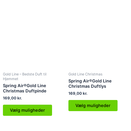
Gå
til
Dette
Dette
indholdet
vare
vare
har
har
flere
flere
varianter.
variant
Mulighederne
Muligh
kan
kan
vælges
vælge
på
på
Gold Line – Bedste Duft til
Gold Line Christmas
varesiden
varesi
Hjemmet
Spring Air®Gold Line
Spring Air®Gold Line
Christmas Duftlys
Christmas Duftpinde
169,00
kr.
169,00
kr.
Vælg muligheder
Vælg muligheder