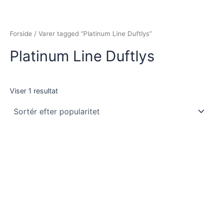
Gå
til
indholdet
Forside
/ Varer tagged “Platinum Line Duftlys”
Platinum Line Duftlys
Viser 1 resultat
Dette
vare
har
flere
varianter.
Mulighederne
kan