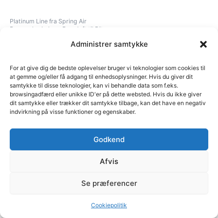
vælges
på
Platinum Line fra Spring Air
varesiden
Danmark – Luksus Rumduft til Dit
Hjem
Administrer samtykke
Platinum Line Duftlys
225,00
kr.
For at give dig de bedste oplevelser bruger vi teknologier som cookies til
at gemme og/eller få adgang til enhedsoplysninger. Hvis du giver dit
Oud Wood
Whispers
samtykke til disse teknologier, kan vi behandle data som f.eks.
browsingadfærd eller unikke ID'er på dette websted. Hvis du ikke giver
Vælg muligheder
dit samtykke eller trækker dit samtykke tilbage, kan det have en negativ
indvirkning på visse funktioner og egenskaber.
Godkend
Afvis
Se præferencer
Copyright © 2026 Spring Air Danmark | Powered by Spring Air
Danmark
Cookiepolitik