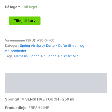
På lager:
1 på lager
Tilføj til kurv
Varenummer (SKU):
Α90-04-00
Kategori:
Spring Air Spray Dufte - Dufte til hjem og
virksomheder
Tags:
Nemesis
,
Spring Air
,
Spring Air Smart Mini
Beskrivelse
Anmeldelser (0)
SpringAir® SENSITIVE TOUCH – 250 ml
Produktlinje:
FRESH LINE