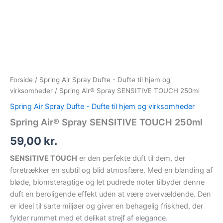
Spring
Gå
Air®
til
Spray
indholdet
SENSITIVE
TOUCH
250ml
antal
Forside
/
Spring Air Spray Dufte - Dufte til hjem og
virksomheder
/ Spring Air® Spray SENSITIVE TOUCH 250ml
Spring Air Spray Dufte - Dufte til hjem og virksomheder
Spring Air® Spray SENSITIVE TOUCH 250ml
59,00
kr.
SENSITIVE TOUCH
er den perfekte duft til dem, der
foretrækker en subtil og blid atmosfære. Med en blanding af
bløde, blomsteragtige og let pudrede noter tilbyder denne
duft en beroligende effekt uden at være overvældende. Den
er ideel til sarte miljøer og giver en behagelig friskhed, der
fylder rummet med et delikat strejf af elegance.