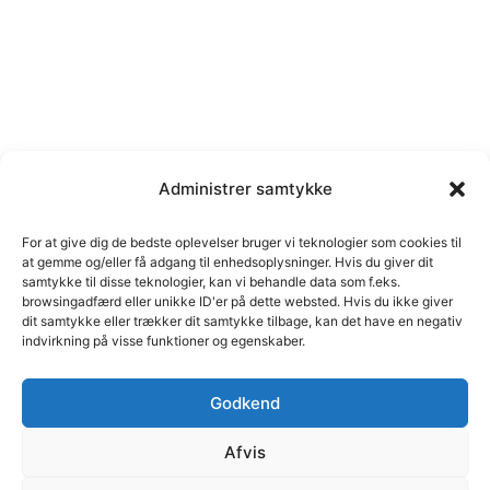
Administrer samtykke
Spring Air Spray Dufte - Dufte til
For at give dig de bedste oplevelser bruger vi teknologier som cookies til
hjem og virksomheder
at gemme og/eller få adgang til enhedsoplysninger. Hvis du giver dit
Spring Air® Spray VENICE
samtykke til disse teknologier, kan vi behandle data som f.eks.
browsingadfærd eller unikke ID'er på dette websted. Hvis du ikke giver
250 ml
dit samtykke eller trækker dit samtykke tilbage, kan det have en negativ
59,00
kr.
indvirkning på visse funktioner og egenskaber.
Tilføj til kurv
Godkend
Afvis