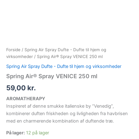
Spring
Gå
Air®
til
Spray
indholdet
VENICE
250
ml
antal
Forside
/
Spring Air Spray Dufte - Dufte til hjem og
virksomheder
/ Spring Air® Spray VENICE 250 ml
Spring Air Spray Dufte - Dufte til hjem og virksomheder
Spring Air® Spray VENICE 250 ml
59,00
kr.
AROMATHERAPY
Inspireret af denne smukke italienske by “Venedig”,
kombinerer duften friskheden og livligheden fra havbrisen
med en charmerende kombination af duftende træ.
På lager:
12 på lager