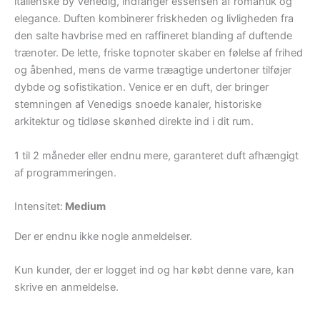
italienske by Venedig, indfanger essensen af romantik og
elegance. Duften kombinerer friskheden og livligheden fra
den salte havbrise med en raffineret blanding af duftende
trænoter. De lette, friske topnoter skaber en følelse af frihed
og åbenhed, mens de varme træagtige undertoner tilføjer
dybde og sofistikation. Venice er en duft, der bringer
stemningen af Venedigs snoede kanaler, historiske
arkitektur og tidløse skønhed direkte ind i dit rum.
1 til 2 måneder eller endnu mere, garanteret duft afhængigt
af programmeringen.
Intensitet:
Medium
Der er endnu ikke nogle anmeldelser.
Kun kunder, der er logget ind og har købt denne vare, kan
skrive en anmeldelse.