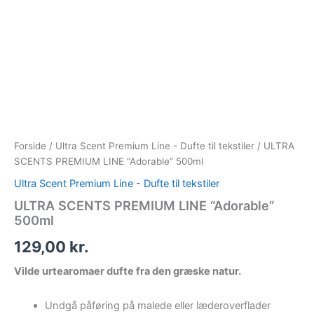
ULTRA
Gå
SCENTS
til
PREMIUM
indholdet
LINE
"Adorable"
500ml
antal
Forside
/
Ultra Scent Premium Line - Dufte til tekstiler
/ ULTRA
SCENTS PREMIUM LINE “Adorable” 500ml
Ultra Scent Premium Line - Dufte til tekstiler
ULTRA SCENTS PREMIUM LINE “Adorable”
500ml
129,00
kr.
Vilde urtearomaer dufte fra den græske natur.
Undgå påføring på malede eller læderoverflader