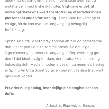
øjeblik, så du kan glemme alt om uønskede aromaer og
erstatte dem med friske duftnoter.
Vigtigere er det, at
vores opfrisker er sikkert for stoffer og efterlader ingen
pletter eller anden forurening
. Dens virkning varer op til
en uge, så du kan nyde en langvarig og behagelig
forfriskning.
Spring Air Ultra Scent Spray spreder en blid og beroligende
duft, der er perfekt til følsomme næser. De naturlige
ingredienser garanterer en langvarig duftoplevelse og gør
den til det ideelle valg for dem, der foretrækker en mild og
behagelig duft. Med sit moderne design og nemme påføring
er Spring Air Ultra Scent Spray en perfekt tilføjelse til ethvert
hjem eller kontor.
Prøv det nu og opdag, hvor dejligt dine omgivelser kan
dufte!
Adorable, Blue Velvet, Breeze,