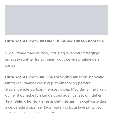
Beskrivelse
Yderligere information
Anmeldelser (0)
Ultra Scents Premium Line 500ml med Duften Adorable
Vilde urtearomaer af rose, citrus og lavendel i træagtige
smagsekstrakter fra sommerfrugtjuice vil stimulere dine
sanser.
Ultra Scents Premium Line fra Spring Air
er en innovativ
luftfrisker, udviklet ved hjælp af ethanol og perfekt
afbalancerede duftsammensætninger. Med dens hjælp kan
du nemt opfriske forskellige overflader, uanset om det er
Tøj-,
Bo
lig-, kontor- eller andet interiør
. Takket være den
avancerede dispenser tager påføring bogstaveligt talt et